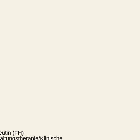
utin (FH)
altungstherapie/Klinische